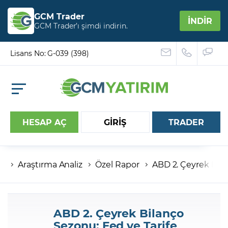
GCM Trader
İNDİR
GCM Trader’ı şimdi indirin.
Lisans No: G-039 (398)
HESAP AÇ
GİRİŞ
TRADER
Araştırma Analiz
Özel Rapor
ABD 2. Çeyrek Bilan
Hesap numaranız
Şifreniz
ABD 2. Çeyrek Bilanço
Sezonu: Fed ve Tarife