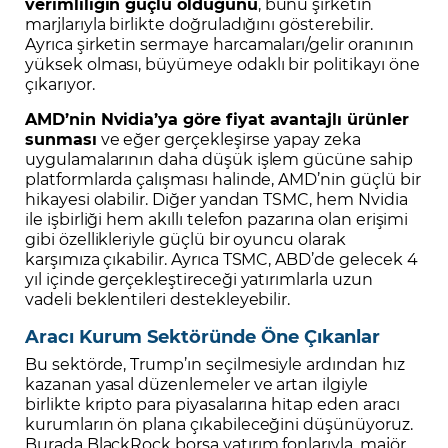
verimliliğin güçlü olduğunu
, bunu şirketin
marjlarıyla birlikte doğruladığını gösterebilir.
Ayrıca şirketin sermaye harcamaları/gelir oranının
yüksek olması, büyümeye odaklı bir politikayı öne
çıkarıyor.
AMD’nin Nvidia’ya göre fiyat avantajlı ürünler
sunması
ve eğer gerçekleşirse yapay zeka
uygulamalarının daha düşük işlem gücüne sahip
platformlarda çalışması halinde, AMD’nin güçlü bir
hikayesi olabilir. Diğer yandan TSMC, hem Nvidia
ile işbirliği hem akıllı telefon pazarına olan erişimi
gibi özellikleriyle güçlü bir oyuncu olarak
karşımıza çıkabilir. Ayrıca TSMC, ABD’de gelecek 4
yıl içinde gerçekleştireceği yatırımlarla uzun
vadeli beklentileri destekleyebilir.
Aracı Kurum Sektöründe Öne Çıkanlar
Bu sektörde, Trump’ın seçilmesiyle ardından hız
kazanan yasal düzenlemeler ve artan ilgiyle
birlikte kripto para piyasalarına hitap eden aracı
kurumların ön plana çıkabileceğini düşünüyoruz.
Burada BlackRock borsa yatırım fonlarıyla, majör