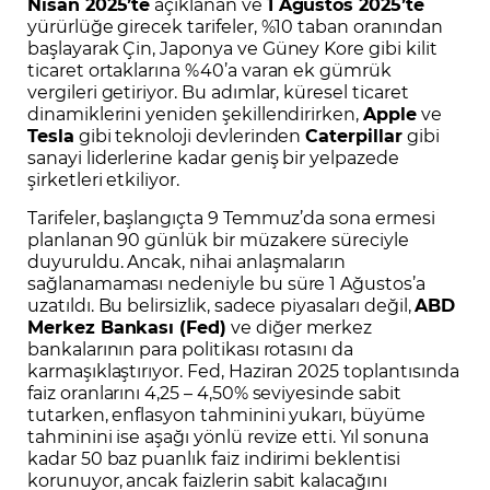
Nisan 2025’te
açıklanan ve
1 Ağustos 2025’te
yürürlüğe girecek tarifeler, %10 taban oranından
başlayarak Çin, Japonya ve Güney Kore gibi kilit
ticaret ortaklarına %40’a varan ek gümrük
vergileri getiriyor. Bu adımlar, küresel ticaret
dinamiklerini yeniden şekillendirirken,
Apple
ve
Tesla
gibi teknoloji devlerinden
Caterpillar
gibi
sanayi liderlerine kadar geniş bir yelpazede
şirketleri etkiliyor.
Tarifeler, başlangıçta 9 Temmuz’da sona ermesi
planlanan 90 günlük bir müzakere süreciyle
duyuruldu. Ancak, nihai anlaşmaların
sağlanamaması nedeniyle bu süre 1 Ağustos’a
uzatıldı. Bu belirsizlik, sadece piyasaları değil,
ABD
Merkez Bankası (Fed)
ve diğer merkez
bankalarının para politikası rotasını da
karmaşıklaştırıyor. Fed, Haziran 2025 toplantısında
faiz oranlarını 4,25 – 4,50% seviyesinde sabit
tutarken, enflasyon tahminini yukarı, büyüme
tahminini ise aşağı yönlü revize etti. Yıl sonuna
kadar 50 baz puanlık faiz indirimi beklentisi
korunuyor, ancak faizlerin sabit kalacağını