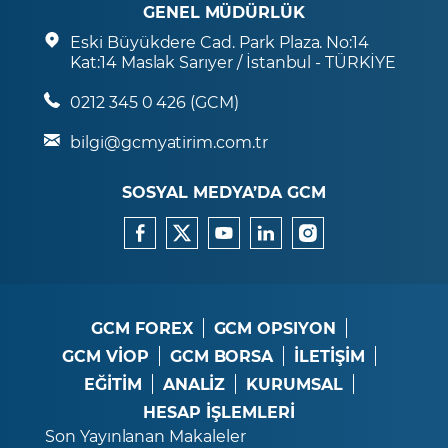
GENEL MÜDÜRLÜK
Eski Büyükdere Cad. Park Plaza. No:14
Kat:14 Maslak Sarıyer / İstanbul - TÜRKİYE
0212 345 0 426 (GCM)
bilgi@gcmyatirim.com.tr
SOSYAL MEDYA’DA GCM
GCM FOREX
GCM OPSIYON
GCM VİOP
GCM BORSA
İLETİŞİM
EĞİTİM
ANALİZ
KURUMSAL
HESAP İŞLEMLERİ
Son Yayınlanan Makaleler