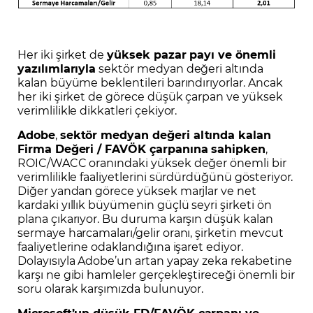
Her iki şirket de
yüksek pazar payı ve önemli
yazılımlarıyla
sektör medyan değeri altında
kalan büyüme beklentileri barındırıyorlar. Ancak
her iki şirket de görece düşük çarpan ve yüksek
verimlilikle dikkatleri çekiyor.
Adobe
,
sektör medyan değeri altında kalan
Firma Değeri / FAVÖK çarpanına sahipken
,
ROIC/WACC oranındaki yüksek değer önemli bir
verimlilikle faaliyetlerini sürdürdüğünü gösteriyor.
Diğer yandan görece yüksek marjlar ve net
kardaki yıllık büyümenin güçlü seyri şirketi ön
plana çıkarıyor. Bu duruma karşın düşük kalan
sermaye harcamaları/gelir oranı, şirketin mevcut
faaliyetlerine odaklandığına işaret ediyor.
Dolayısıyla Adobe’un artan yapay zeka rekabetine
karşı ne gibi hamleler gerçekleştireceği önemli bir
soru olarak karşımızda bulunuyor.
Microsoft’un düşük FD/FAVÖK çarpanı ve