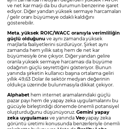
ve net kar marjı da bu durumun benzerine işaret
ediyor. Diğer yandan yüksek sermaye harcamaları
/ gelir oranı büyümeye odaklı kaldığını
gösterebilir.
Meta
,
yüksek ROIC/WACC oranıyla verimliliğin
güçlü olduğunu
ve aynı zamanda yüksek
marjlarla faaliyetlerini sürdürüyor. Şirket aynı
zamanda hem yıllık satış hem de net kar
büyümesiyle öne çıkıyor. Diğer yandan gelire
oranla yüksek sermaye harcaması da büyüme
odağının güçlü seyrettiğini gösteriyor. Bunun
yanında şirketin kullanıcı başına ortalama geliri
yıllık 49,63 Dolar ile sektör medyan değerinin
oldukça üzerinde bulunmasıyla dikkat çekiyor.
Alphabet
hem internet aramalarındaki güçlü
pazar payı hem de yapay zeka uygulamalarını bu
gücüyle birleştirdiği dönemde önemli potansiyel
oluşturduğunu düşünüyoruz.
Gemini yapay
zeka uygulaması
ve yanında
Veo
yapay zeka
görüntü üretimi konusunda benzerleriyle önemli