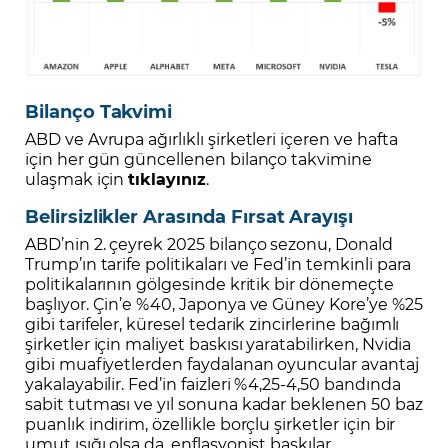
Bilanço Takvimi
ABD ve Avrupa ağırlıklı şirketleri içeren ve hafta
için her gün güncellenen bilanço takvimine
ulaşmak için
tıklayınız
.
Belirsizlikler Arasında Fırsat Arayışı
ABD’nin 2. çeyrek 2025 bilanço sezonu, Donald
Trump’ın tarife politikaları ve Fed’in temkinli para
politikalarının gölgesinde kritik bir dönemeçte
başlıyor. Çin’e %40, Japonya ve Güney Kore’ye %25
gibi tarifeler, küresel tedarik zincirlerine bağımlı
şirketler için maliyet baskısı yaratabilirken, Nvidia
gibi muafiyetlerden faydalanan oyuncular avantaj
yakalayabilir. Fed’in faizleri %4,25-4,50 bandında
sabit tutması ve yıl sonuna kadar beklenen 50 baz
puanlık indirim, özellikle borçlu şirketler için bir
umut ışığı olsa da, enflasyonist baskılar