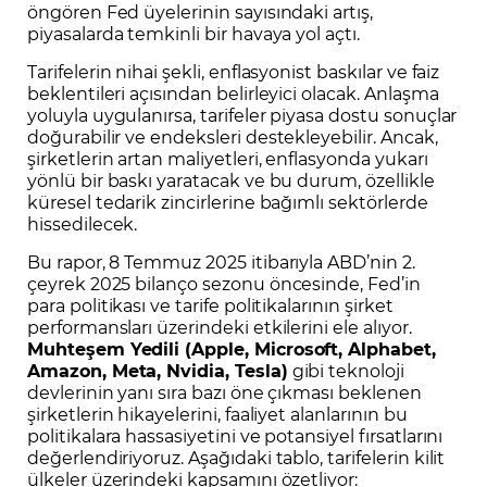
öngören Fed üyelerinin sayısındaki artış,
piyasalarda temkinli bir havaya yol açtı.
Tarifelerin nihai şekli, enflasyonist baskılar ve faiz
beklentileri açısından belirleyici olacak. Anlaşma
yoluyla uygulanırsa, tarifeler piyasa dostu sonuçlar
doğurabilir ve endeksleri destekleyebilir. Ancak,
şirketlerin artan maliyetleri, enflasyonda yukarı
yönlü bir baskı yaratacak ve bu durum, özellikle
küresel tedarik zincirlerine bağımlı sektörlerde
hissedilecek.
Bu rapor, 8 Temmuz 2025 itibarıyla ABD’nin 2.
çeyrek 2025 bilanço sezonu öncesinde, Fed’in
para politikası ve tarife politikalarının şirket
performansları üzerindeki etkilerini ele alıyor.
Muhteşem Yedili (
Apple
,
Microsoft
,
Alphabet
,
Amazon
,
Meta
,
Nvidia
,
Tesla
)
gibi teknoloji
devlerinin yanı sıra bazı öne çıkması beklenen
şirketlerin hikayelerini, faaliyet alanlarının bu
politikalara hassasiyetini ve potansiyel fırsatlarını
değerlendiriyoruz. Aşağıdaki tablo, tarifelerin kilit
ülkeler üzerindeki kapsamını özetliyor: