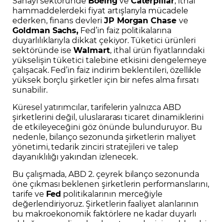
Sanayi sektöründe
Boeing
ve
Caterpillar
, ithal
hammaddelerdeki fiyat artışlarıyla mücadele
ederken, finans devleri
JP Morgan Chase
ve
Goldman Sachs,
Fed’in faiz politikalarına
duyarlılıklarıyla dikkat çekiyor. Tüketici ürünleri
sektöründe ise
Walmart
, ithal ürün fiyatlarındaki
yükselişin tüketici talebine etkisini dengelemeye
çalışacak. Fed’in faiz indirim beklentileri, özellikle
yüksek borçlu şirketler için bir nefes alma fırsatı
sunabilir.
Küresel yatırımcılar, tarifelerin yalnızca ABD
şirketlerini değil, uluslararası ticaret dinamiklerini
de etkileyeceğini göz önünde bulunduruyor. Bu
nedenle, bilanço sezonunda şirketlerin maliyet
yönetimi, tedarik zinciri stratejileri ve talep
dayanıklılığı yakından izlenecek.
Bu çalışmada, ABD 2. çeyrek bilanço sezonunda
öne çıkması beklenen şirketlerin performanslarını,
tarife ve
Fed
politikalarının merceğiyle
değerlendiriyoruz. Şirketlerin faaliyet alanlarının
bu makroekonomik faktörlere ne kadar duyarlı