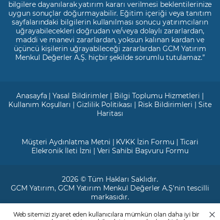
bilgilere dayanılarak yatırım kararı verilmesi beklentilerinize
uygun sonuçlar doğurmayabilir. Eğitim içeriği veya tanıtım
sayfalarındaki bilgilerin kullanılması sonucu yatırımcıların
uğrayabilecekleri doğrudan ve/veya dolaylı zararlardan,
maddi ve manevi zararlardan, yoksun kalınan kardan ve
üçüncü kişilerin uğrayabileceği zararlardan GCM Yatırım
Menkul Değerler A.Ş. hiçbir şekilde sorumlu tutulamaz.”
Anasayfa
|
Yasal Bildirimler
|
Bilgi Toplumu Hizmetleri
|
Kullanım Koşulları
|
Gizlilik Politikası
|
Risk Bildirimleri
|
Site
Haritası
Müşteri Aydınlatma Metni
|
KVKK İzin Formu
|
Ticari
Elekronik İleti İzni
|
Veri Sahibi Başvuru Formu
2026 © Tüm Hakları Saklıdır.
GCM Yatırım
, GCM Yatırım Menkul Değerler A.Ş'nin tescilli
markasıdır.
Web sitemizi ziyaret eden kullanıcılara mümkün olan daha iyi bir
Ticari Sicil No: 799649