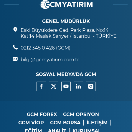
GENEL MÜDÜRLÜK
Eski Büyükdere Cad. Park Plaza. No:14
Kat:14 Maslak Sarıyer / İstanbul - TÜRKİYE
0212 345 0 426 (GCM)
bilgi@gcmyatirim.com.tr
SOSYAL MEDYA’DA GCM
GCM FOREX
GCM OPSIYON
GCM VİOP
GCM BORSA
İLETİŞİM
EĞİTİM
ANALİZ
KURUMSAL