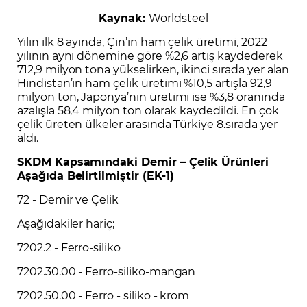
Kaynak:
Worldsteel
Yılın ilk 8 ayında, Çin’in ham çelik üretimi, 2022
yılının aynı dönemine göre %2,6 artış kaydederek
712,9 milyon tona yükselirken, ikinci sırada yer alan
Hindistan’ın ham çelik üretimi %10,5 artışla 92,9
milyon ton, Japonya’nın üretimi ise %3,8 oranında
azalışla 58,4 milyon ton olarak kaydedildi. En çok
çelik üreten ülkeler arasında Türkiye 8.sırada yer
aldı.
SKDM Kapsamındaki Demir – Çelik Ürünleri
Aşağıda Belirtilmiştir (EK-1)
72 - Demir ve Çelik
Aşağıdakiler hariç;
7202.2 - Ferro-siliko
7202.30.00 - Ferro-siliko-mangan
7202.50.00 - Ferro - siliko - krom