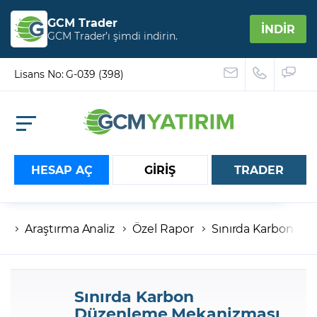
GCM Trader
İNDİR
GCM Trader’ı şimdi indirin.
Lisans No: G-039 (398)
HESAP AÇ
GİRİŞ
TRADER
Araştırma Analiz
Özel Rapor
Sınırda Karbon Dü
Hesap numaranız
Şifreniz
Sınırda Karbon
Düzenleme Mekanizması