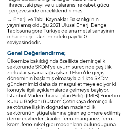
ihracattaki payı ve uluslararası rekabet gücü
çerçevesinde önceliklendirilmesi
→
Enerji ve Tabii Kaynaklar Bakanlığı’nın
yayınlamış olduğu 2021 Ulusal Enerji Denge
Tablosuna göre Türkiye’de ana metal sanayinin
nihai enerji tüketimindeki payı %10
seviyesindedir.
Genel Değerlendirme;
Ülkemize bakıldığında özellikte demir çelik
sektöründe SKDM’ye uyum sürecinde çeşitlik
zorluklar yaşanacağı aşikar. 1 Ekim’de geçiş
döneminin başlamış olmasıyla birlikte SKDM
gündemimizi daha da meşgul etmeye ediyor ki
konuyla ilgili açıklamalarda gelmeye başlıyor.
İstanbul Maden İhracatçıları Birliği (İMİB) Yönetim
Kurulu Başkanı Rüstem Çetinkaya demir çelik
sektörüne ilişkin doğrudan madencilik
sektörünün iştigal alanına giren aglomere edilmiş
demir cevherleri, kaolin, ferro-manganez, ferro-
krom, ferro-nikel gibi madenlerin bulunduğuna