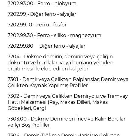
7202.93.00 - Ferro - niobyum
7202.99 - Diğer ferro - alyajlar
7202.99.10 - Ferro - fosfor
7202.99.30 - Ferro - siliko - magnezyum
7202.99.80 Diğer ferro - alyajlar
7204 - Dökme demirin, demirin veya çeliğin
döküntü ve hurdaları veya bunların yeniden
ergitilmesi ile elde edilen külçeler
7301 - Demir veya Çelikten Palplanşlar; Demir veya
Çelikten Kaynak Yapılmış Profiller
7302 - Demir veya Çelikten Demiryolu ve Tramvay
Hattı Malzemesi (Ray, Makas Dilleri, Makas
Göbekleri, Gergi
7303.00 - Dökme Demirden İnce ve Kalın Borular
ve İçi Boş Profiller
7304 - Demir (Dökme Demir Hariç) ve Çelikten