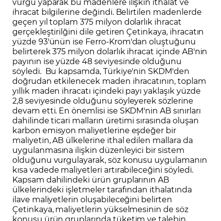
vurgu yaparak bu madenlere ilişkin ithalat ve
ihracat bilgilerine değindi. Belirtilen madenlerde
geçen yıl toplam 375 milyon dolarlık ihracat
gerçekleştirilğini dile getiren Çetinkaya, ihracatın
yüzde 93'ünün ise Ferro-Krom'dan oluştuğunu
belirterek 375 milyon dolarlık ihracat içinde AB'nin
payının ise yüzde 48 seviyesinde olduğunu
söyledi. Bu kapsamda, Türkiye'nin SKDM'den
doğrudan etkilenecek maden ihracatının, toplam
yıllık maden ihracatı içindeki payı yaklaşık yüzde
2,8 seviyesinde olduğunu söyleyerek sözlerine
devam etti. En önemlisi ise SKDM'nin AB sınırları
dahilinde ticari malların üretimi sırasında oluşan
karbon emisyon maliyetlerine eşdeğer bir
maliyetin, AB ülkelerine ithal edilen mallara da
uygulanmasına ilişkin düzenleyici bir sistem
olduğunu vurgulayarak, söz konusu uygulamanın
kısa vadede maliyetleri artırabileceğini söyledi.
Kapsam dahilindeki ürün gruplarının AB
ülkelerindeki işletmeler tarafından ithalatında
ilave maliyetlerin oluşabileceğini belirten
Çetinkaya, maliyetlerin yükselmesinin de söz
konusu ürün gruplarında tüketim ve talebin